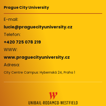
Prague City University
E-mail:
lucie@praguecityuniversity.cz
Telefon:
+420 725 078 219
WWW:
www.praguecityuniversity.cz
Adresa:
City Centre Campus: Hybernská 24, Praha 1