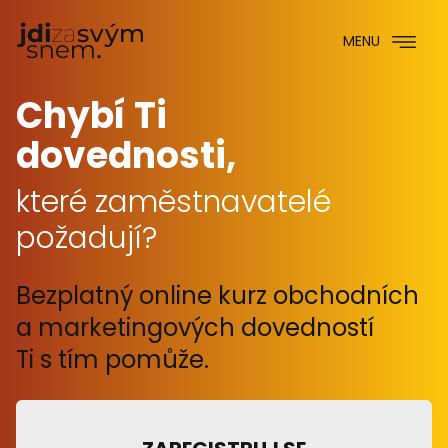
Skip
to
MENU
content
Chybí Ti
Naše kurzy
dovednosti,
Zaregistruj se
které zaměstnavatelé
Info o projektu
požadují?
Kontakty
Bezplatný online kurz obchodních
a marketingových dovedností
Ti s tím pomůže.